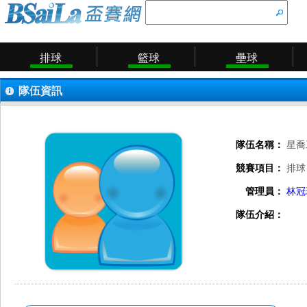
排球
籃球
壘球
隊伍資訊
隊伍名稱：
星喬
競賽項目：
排球
管理員：
林冠
隊伍介紹：