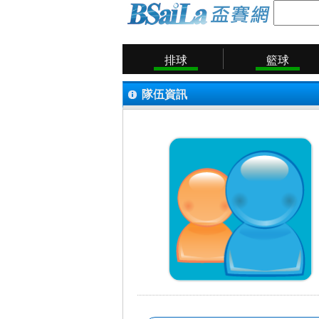
排球
籃球
隊伍資訊