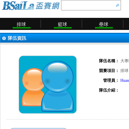
排球
籃球
壘球
隊伍資訊
隊伍名稱：
大專
競賽項目：
排球
管理員：
Huan
隊伍介紹：