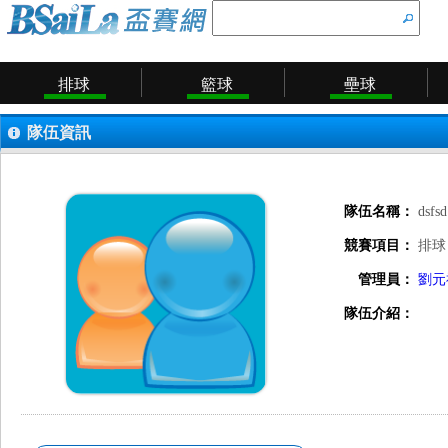
排球
籃球
壘球
隊伍資訊
隊伍名稱：
dsfsd
競賽項目：
排球
管理員：
劉元
隊伍介紹：