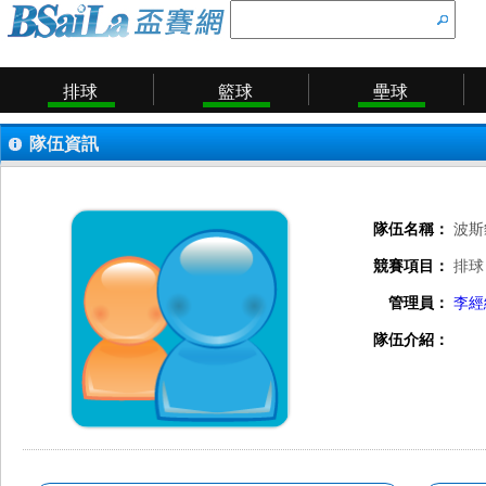
排球
籃球
壘球
隊伍資訊
隊伍名稱：
波斯
競賽項目：
排球
管理員：
李經
隊伍介紹：