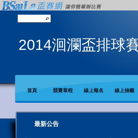
2014洄瀾盃排球
首頁
競賽章程
線上報名
線上抽籤
最新公告