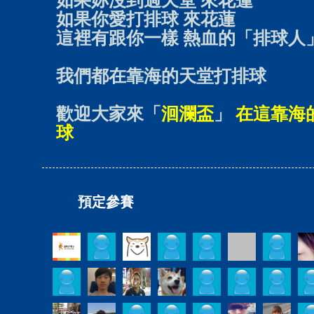
如果妳沒到過天堂 來花蓮
如果你愛打排球 來花蓮
這裡有跟你一樣 熱血的「排球人
我們都在靠海的天堂打排球
歡迎大家來
「
洄瀾盃
」
在這靠海
球
預定參賽